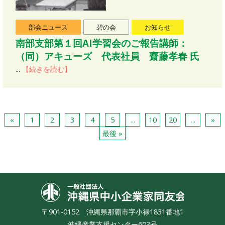
部会ニュース
碧の会
お知らせ
南部支部第１回AI学習会のご報告講師：
（同）アキューズ 代表社員 齋藤孝春 氏
...
【続きを読む】
«
1
2
3
4
5
...
10
20
...
»
最後 »
沖縄県中小
〒901-0152 沖縄県那覇市字小禄1831番地1
沖縄産業支援センター603号