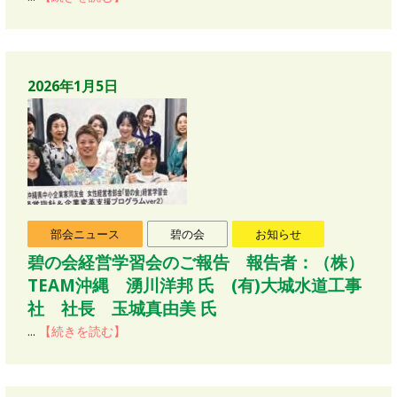
2026年1月5日
部会ニュース
碧の会
お知らせ
碧の会経営学習会のご報告 報告者：（株）
TEAM沖縄 湧川洋邦 氏 (有)大城水道工事
社 社長 玉城真由美 氏
...
【続きを読む】