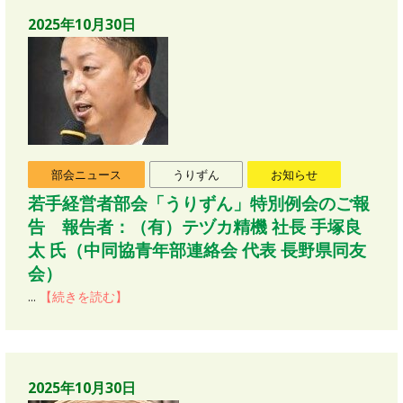
2025年10月30日
部会ニュース
うりずん
お知らせ
若手経営者部会「うりずん」特別例会のご報
告 報告者：（有）テヅカ精機 社長 手塚良
太 氏（中同協青年部連絡会 代表 長野県同友
会）
...
【続きを読む】
2025年10月30日