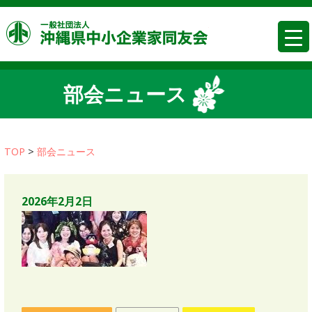
コ
沖縄県中
ン
テ
ン
ツ
部会ニュース
へ
移
動
TOP
>
部会ニュース
2026年2月2日