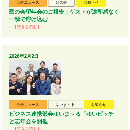
部会ニュース
碧の会
お知らせ
碧の会望年会のご報告：ゲストが違和感なく
一瞬で溶け込む
...
【続きを読む】
2026年2月2日
部会ニュース
ゆいま～る
お知らせ
ビジネス連携部会ゆいま～る「ゆいピッチ」
と忘年会を開催
...
【続きを読む】