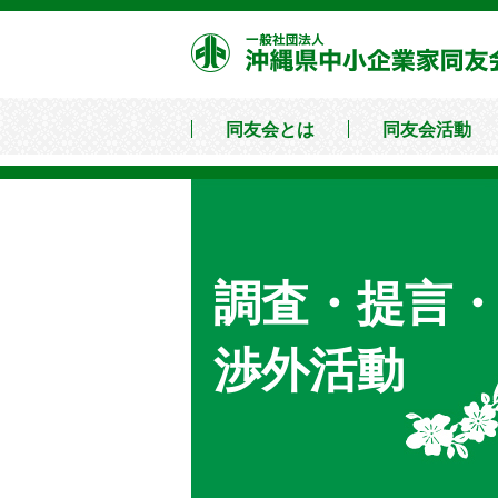
コ
ン
テ
ン
同友会とは
同友会活動
ツ
へ
移
動
調査・提言
渉外活動