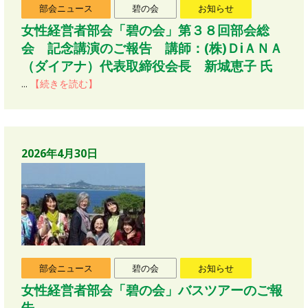
部会ニュース
碧の会
お知らせ
女性経営者部会「碧の会」第３８回部会総
会 記念講演のご報告 講師：(株)ＤiＡＮＡ
（ダイアナ）代表取締役会長 新城恵子 氏
...
【続きを読む】
2026年4月30日
部会ニュース
碧の会
お知らせ
女性経営者部会「碧の会」バスツアーのご報
告