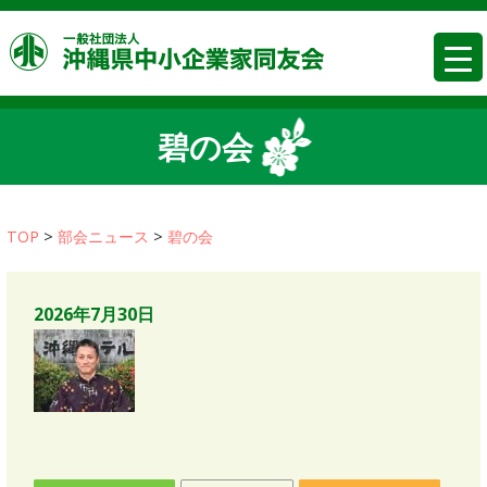
コ
沖縄県中
ン
テ
ン
ツ
碧の会
へ
移
動
TOP
>
部会ニュース
>
碧の会
2026年7月30日