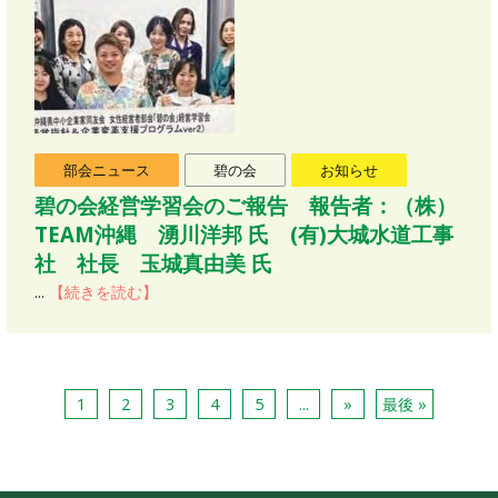
部会ニュース
碧の会
お知らせ
碧の会経営学習会のご報告 報告者：（株）
TEAM沖縄 湧川洋邦 氏 (有)大城水道工事
社 社長 玉城真由美 氏
...
【続きを読む】
1
2
3
4
5
...
»
最後 »