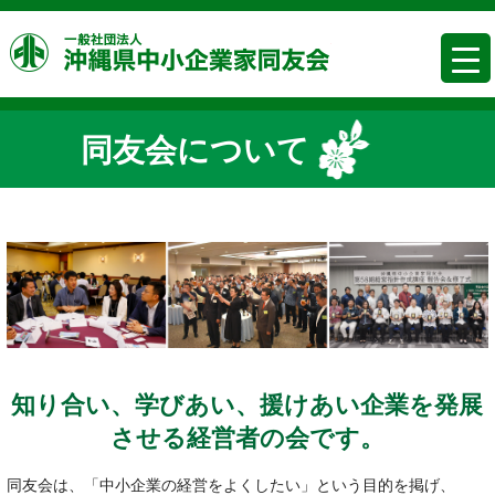
コ
沖縄県中
ン
テ
ン
ツ
同友会について
へ
移
動
知り合い、学びあい、援けあい企業を発展
させる経営者の会です。
同友会は、「中小企業の経営をよくしたい」という目的を掲げ、