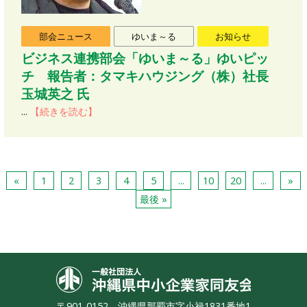
部会ニュース
ゆいま～る
お知らせ
ビジネス連携部会「ゆいま～る」ゆいピッ
チ 報告者：タマキハウジング（株）社長
玉城英之 氏
...
【続きを読む】
«
1
2
3
4
5
...
10
20
...
»
最後 »
沖縄県中小
〒901-0152 沖縄県那覇市字小禄1831番地1