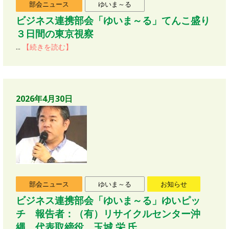
部会ニュース
ゆいま～る
ビジネス連携部会「ゆいま～る」てんこ盛り
３日間の東京視察
...
【続きを読む】
2026年4月30日
部会ニュース
ゆいま～る
お知らせ
ビジネス連携部会「ゆいま～る」ゆいピッ
チ 報告者：（有）リサイクルセンター沖
縄 代表取締役 玉城 栄 氏