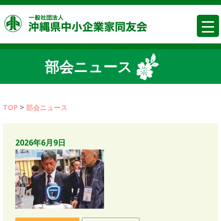
コ
沖縄県中
ン
テ
ン
ツ
部会ニュース
へ
移
動
TOP
>
部会ニュース
2026年6月9日