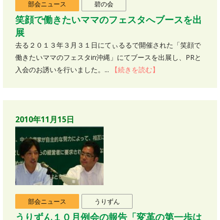
部会ニュース
碧の会
笑顔で働きたいママのフェスタへブースを出
展
去る２０１３年３月３１日にてぃるるで開催された「笑顔で
働きたいママのフェスタin沖縄」にてブースを出展し、PRと
入会のお誘いを行いました。...
【続きを読む】
2010年11月15日
部会ニュース
うりずん
うりずん１０月例会の報告「変革の第一歩は