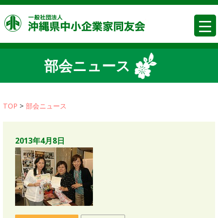
コ
沖縄県中
ン
テ
ン
ツ
部会ニュース
へ
移
動
TOP
>
部会ニュース
2013年4月8日