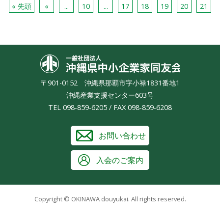
« 先頭
«
...
10
...
17
18
19
20
21
沖縄県中小
〒901-0152 沖縄県那覇市字小禄1831番地1
沖縄産業支援センター603号
TEL 098-859-6205 / FAX 098-859-6208
お問い合わせ
入会のご案内
Copyright © OKINAWA douyukai. All rights reserved.