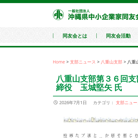
コ
ン
テ
ン
同友会とは
同友会活動
ツ
へ
移
Home
>
支部ニュース
>
八重山支部
>
八重
動
八重山支部第３６回支部
締役 玉城堅矢 氏
2026年7月1日
カテゴリ：
支部ニュー