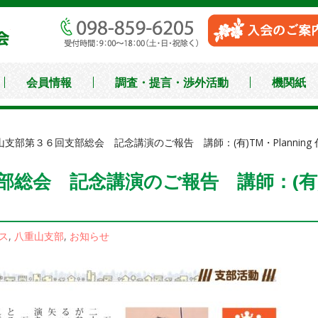
沖縄県中小企業家同友
会員情報
調査・提言・渉外活動
機関紙
山支部第３６回支部総会 記念講演のご報告 講師：(有)TM・Planning
総会 記念講演のご報告 講師：(有)TM
ス
,
八重山支部
,
お知らせ