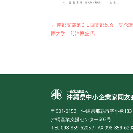
投
← 南部支部第３１回支部総会 記念
際大学 前泊博盛 氏
稿
ナ
ビ
ゲ
ー
シ
〒901-0152 沖縄県那覇市字小禄183
ョ
沖縄産業支援センター603号
TEL 098-859-6205 / FAX 098-859-620
ン