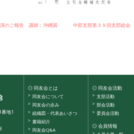
講演のご報告 講師：沖縄国
中部支部第３９回支部総会
同友会とは
同友会活動
沖縄県中小企業家同友会
同友会について
支部活動
同友会の歩み
部会活動
1番地1
組織図・代表あいさつ
委員会活動
書籍紹介
会員情報
8
同友会Q&A