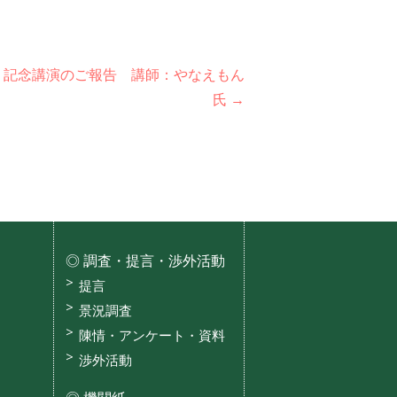
 記念講演のご報告 講師：やなえもん
氏 →
調査・提言・渉外活動
提言
景況調査
陳情・アンケート・資料
渉外活動