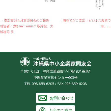
投
← 南部支部４月支部例会のご報告
浦添てだこ支部「ビジネス改善ラ
報告者：(株)Umi Tourism 取締役 大
ボ」 →
稿
城将司 氏
ナ
ビ
ゲ
沖縄県中小
ー
〒901-0152 沖縄県那覇市字小禄1831番地1
シ
沖縄産業支援センター603号
ョ
TEL 098-859-6205 / FAX 098-859-6208
ン
お問い合わせ
入会のご案内