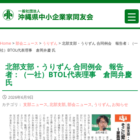
コ
沖縄県中
ン
テ
ン
ツ
へ
Home
>
部会ニュース
>
うりずん
>
北部支部・うりずん 合同例会 報告者：（一
社）BTOL代表理事 倉岡弁慶 氏
移
動
北部支部・うりずん 合同例会 報告
者：（一社）BTOL代表理事 倉岡弁慶
氏
2026年6月9日
カテゴリ：
支部ニュース
,
北部支部
,
部会ニュース
,
うりずん
,
お知らせ