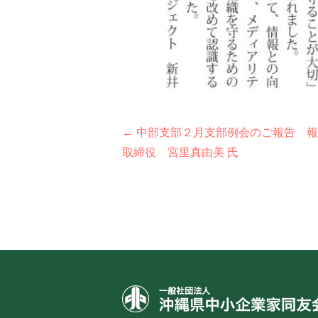
投
← 中部支部２月支部例会のご報告 
取締役 宮里真由美 氏
稿
ナ
ビ
ゲ
ー