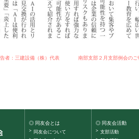
報告者：三建設備（株）代表
南部支部２月支部例会のご
同友会とは
同友会活動
沖縄県中小企業家同友会
同友会について
支部活動