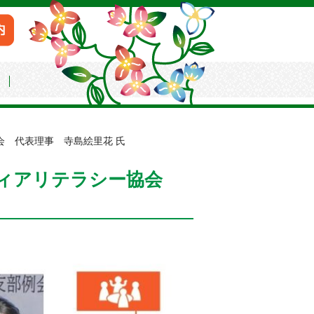
会
 代表理事 寺島絵里花 氏
ディアリテラシー協会