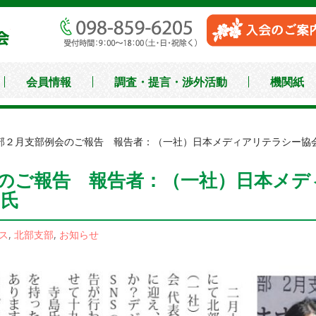
沖縄県中小企業家同友
会員情報
調査・提言・渉外活動
機関紙
部２月支部例会のご報告 報告者：（一社）日本メディアリテラシー協会
会のご報告 報告者：（一社）日本メ
 氏
ス
,
北部支部
,
お知らせ