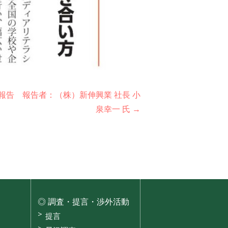
報告 報告者：（株）新伸興業 社長 小
泉幸一 氏 →
調査・提言・渉外活動
提言