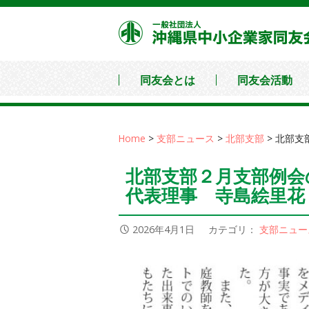
コ
ン
テ
ン
同友会とは
同友会活動
ツ
へ
移
Home
>
支部ニュース
>
北部支部
>
北部支
動
北部支部２月支部例
代表理事 寺島絵里花
2026年4月1日
カテゴリ：
支部ニュー