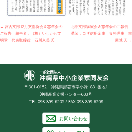
投
← 宮古支部12月支部例会＆忘年会の
北部支部講演会＆忘年会のご報告
ご報告 報告者：（株）いしかわ文
講師：コザ信用金庫 専務理事 前
稿
明堂 代表取締役 石川京美 氏
屋誠 氏 →
ナ
ビ
ゲ
沖縄県中小
ー
〒901-0152 沖縄県那覇市字小禄1831番地1
シ
沖縄産業支援センター603号
ョ
TEL 098-859-6205 / FAX 098-859-6208
ン
お問い合わせ