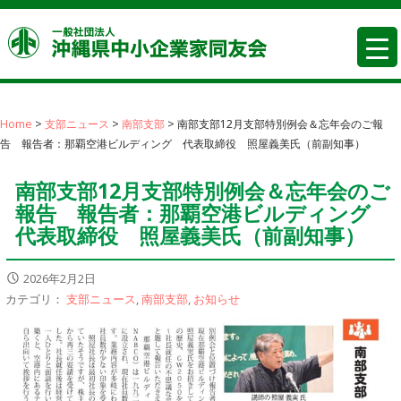
コ
沖縄県中
ン
テ
ン
ツ
へ
Home
>
支部ニュース
>
南部支部
>
南部支部12月支部特別例会＆忘年会のご報
告 報告者：那覇空港ビルディング 代表取締役 照屋義美氏（前副知事）
移
動
南部支部12月支部特別例会＆忘年会のご
報告 報告者：那覇空港ビルディング
代表取締役 照屋義美氏（前副知事）
2026年2月2日
カテゴリ：
支部ニュース
,
南部支部
,
お知らせ