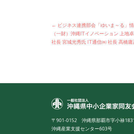
投
← ビジネス連携部会「ゆいま～る」
（一財）沖縄ITイノベーション 上地
稿
社長 宮城光秀氏 IT通信㈱ 社長 高橋
ナ
ビ
ゲ
ー
シ
ョ
〒901-0152 沖縄県那覇市字小禄183
沖縄産業支援センター603号
ン