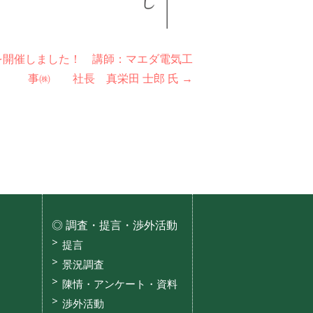
を開催しました！ 講師：マエダ電気工
事㈱ 社長 真栄田 士郎 氏 →
調査・提言・渉外活動
提言
景況調査
陳情・アンケート・資料
渉外活動