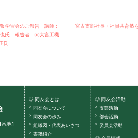
情報学習会のご報告 講師：
宮古支部社長・社員共育塾
卓也氏 報告者：㈲大宮工機
庸正氏
同友会とは
同友会活動
沖縄県中小企業家同友会
同友会について
支部活動
同友会の歩み
部会活動
1番地1
組織図・代表あいさつ
委員会活動
書籍紹介