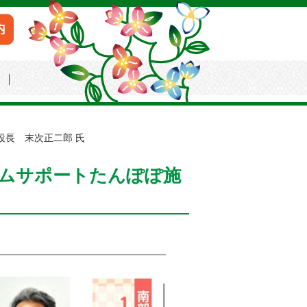
会
設長 末次正二郎 氏
ームサポートたんぽぽ施