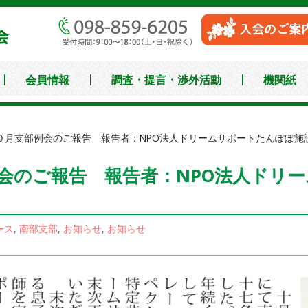
沖縄県中小企業家同友
会員情報
調査・提言・渉外活動
機関紙
０月支部例会のご報告 報告者：NPO法人ドリームサポートたんぽぽ施
会のご報告 報告者：NPO法人ドリ
ース
,
南部支部
,
お知らせ
,
お知らせ