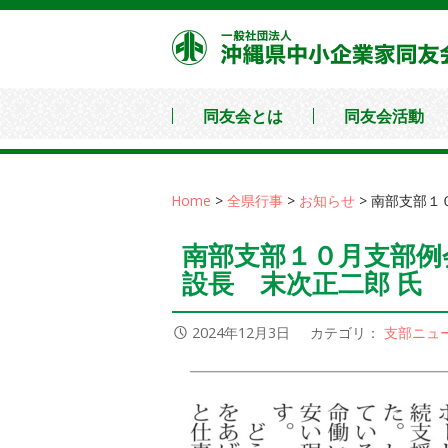
コ
ン
テ
ン
同友会とは
同友会活動
ツ
へ
移
Home
>
全県行事
>
お知らせ
>
南部支部１
動
南部支部１０月支部例
設長 末次正二郎 氏
2024年12月3日
カテゴリ：
支部ニュ