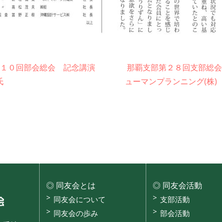
第１０回部会総会 記念講演
那覇支部第２８回支部総会 
氏
ューマンプランニング(株)
同友会とは
同友会活動
沖縄県中小企業家同友会
同友会について
支部活動
同友会の歩み
部会活動