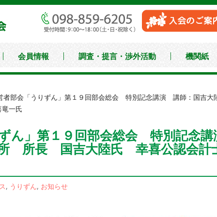
沖縄県中小企業家同友
会員情報
調査・提言・渉外活動
機関紙
営者部会「うりずん」第１９回部会総会 特別記念講演 講師：国吉大
幸喜竜一氏
ずん」第１９回部会総会 特別記念講
所 所長 国吉大陸氏 幸喜公認会計
ス
,
うりずん
,
お知らせ