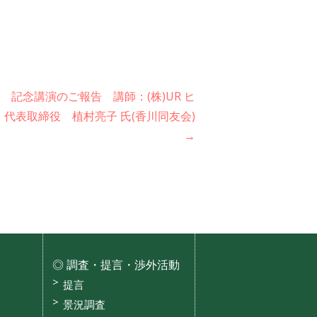
記念講演のご報告 講師：(株)UR ヒ
 代表取締役 植村亮子 氏(香川同友会)
→
調査・提言・渉外活動
提言
景況調査