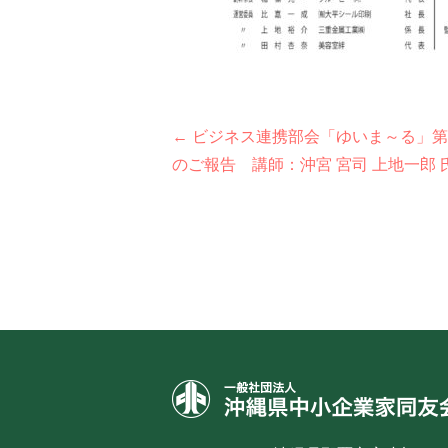
投
← ビジネス連携部会「ゆいま～る」
のご報告 講師：沖宮 宮司 上地一郎 
稿
ナ
ビ
ゲ
ー
シ