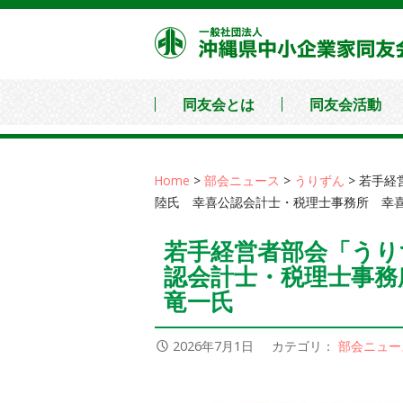
コ
ン
テ
ン
同友会とは
同友会活動
ツ
へ
移
Home
>
部会ニュース
>
うりずん
>
若手経
動
陸氏 幸喜公認会計士・税理士事務所 
若手経営者部会「うり
認会計士・税理士事務
竜一氏
2026年7月1日
カテゴリ：
部会ニュー