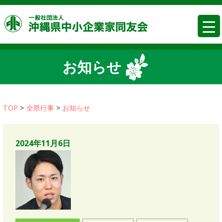
コ
沖縄県中
ン
テ
ン
ツ
お知らせ
へ
移
動
TOP
>
全県行事
>
お知らせ
2024年11月6日