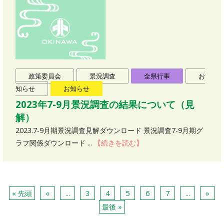
政策委員会
景況調査
全県行事
お
知らせ
お知らせ
2023年7-9月景況調査の結果について（見
解）
2023.7-9月期景況調査見解ダウンロード 景況調査7-9月期グ
ラフ関係ダウンロード ...
【続きを読む】
« 先頭
«
...
3
4
5
6
7
...
»
最後 »