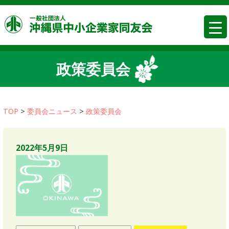
コ
沖縄県中
ン
テ
ン
ツ
政策委員会
へ
移
動
TOP
>
委員会ニュース
>
政策委員会
2022年5月9日