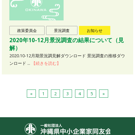
政策委員会
景況調査
お知らせ
2020年10-12月景況調査の結果について（見
解）
2020.10-12月期景況調見解ダウンロード 景況調査の推移ダウ
ンロード ...
【続きを読む】
«
1
2
3
4
5
»
沖縄県中小